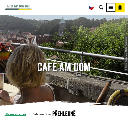
© Müller Restaurants, Müller Restaurants
Otevřeno
Café am Dom
Přehledně
Hlavní stránka
Café am Dom