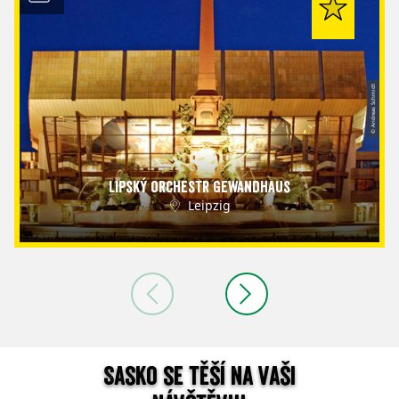
© Andreas Schmidt
Lipský orchestr Gewandhaus
Leipzig
Sasko se těší na vaši