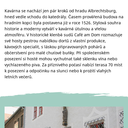
Kavárna se nachází jen pár kroků od hradu Albrechtsburg,
hned vedle vchodu do katedrály. Časem prověřená budova na
hradním kopci byla postavena již v roce 1526. Stylová souhra
historie a moderny vytváří v kavárně útulnou a vřelou
atmosféru. V historické klenbě sudů Café am Dom rozmazluje
své hosty pestrou nabídkou dortů z vlastní produkce,
kávových specialit, s láskou připravovaných pohárů a
občerstvení pro malé chuťové buňky. Při společenském
posezení si hosté mohou vychutnat také sklenku vína nebo
vychlazeného piva. Za příznivého počasí nabízí terasa 70 míst
k posezení a odpočinku na slunci nebo k prožití vlahých
letních večerů.