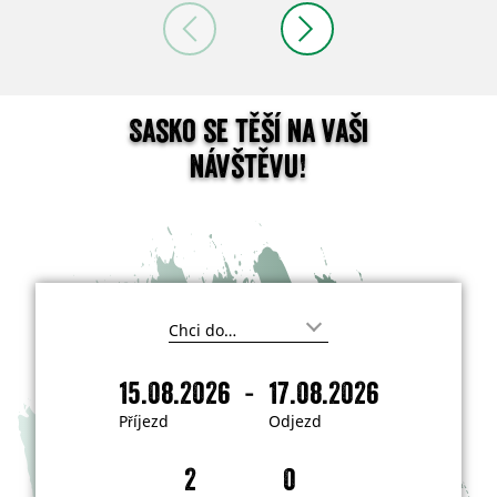
Sasko se těší na vaši
návštěvu!
K
a
m
-
15.08.2026
17.08.2026
c
P
O
h
ř
d
c
Příjezd
Odjezd
e
í
j
t
j
e
e
j
e
z