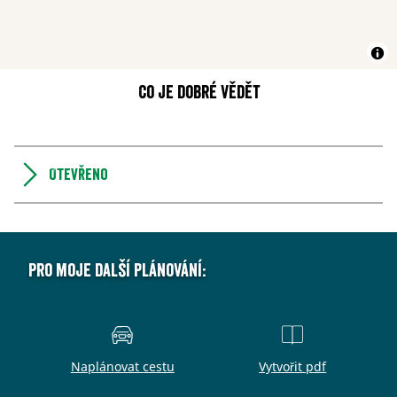
Co je dobré vědět
Otevřeno
Pro moje další plánování:
Naplánovat cestu
Vytvořit pdf