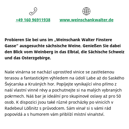
+49 160 96911938
www.weinschankwalter.de
Probieren Sie bei uns im „Weinschank Walter Finstere
Gasse“ ausgesuchte sächsische Weine. Genießen Sie dabei
den Blick vom Weinberg in das Elbtal, die Sächische Schweiz
und das Osterzgebirge.
Naše vinárna se nachází uprostřed vinice se zastřešenou
terasou a fantastickým výhledem na údolí Labe až do Saského
Švýcarska a Krušných hor. Popíjejte vynikající víno přímo z
naší vlastní vinné révy a pochutnejte si na malých vybraných
pokrmech. Náš bar je ideální pro skupinové oslavy až pro 50
osob. K dispozici jsou také různé procházky po vinicích v
Radebeul Lößnitz s průvodcem. Sám vinař si s vámi rád
popovídá a s humorem vám přiblíží místní vinařství.