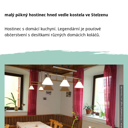
malý pěkný hostinec hned vedle kostela ve Stelzenu
Hostinec s domácí kuchyní. Legendární je pouťové
občerstvení s desítkami různých domácích koláčů.
© CC-BY-SA | FVV Rosenbach/ Vogtl. e.V./ Simone Zeh