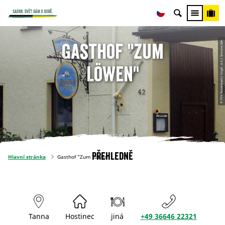
© FVV Rosenbach/ Vogtl. e.V./ Simone Zeh
Gasthof "Zum
Löwen"
Přehledně
Hlavní stránka
Gasthof "Zum Löwen"
Tanna
Hostinec
jiná
+49 36646 22321