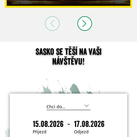
Sasko se těší na vaši
návštěvu!
K
a
m
-
15.08.2026
17.08.2026
c
P
O
h
ř
d
c
Příjezd
Odjezd
e
í
j