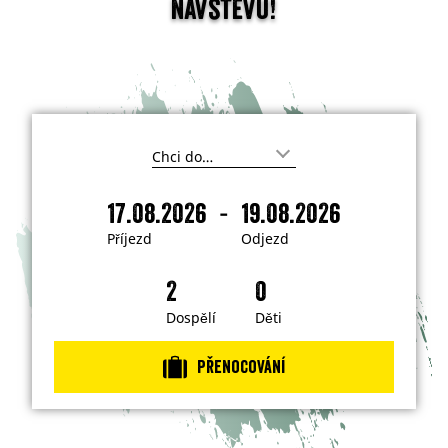
návštěvu!
K
a
m
-
17.08.2026
19.08.2026
c
P
O
h
ř
d
c
Příjezd
Odjezd
e
í
j
t
j
e
e
j
e
z
í
z
d
Dospělí
Děti
t
?
d
Přenocování