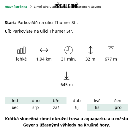
Přehledně
Hlavní stránka
Zimní túra u aquaparku Greifensteine v Geyeru
Start:
Parkoviště na ulici Thumer Str.
Cíl:
Parkoviště na ulici Thumer Str.
lehké
1,94 km
31 min.
32 m
677 m
645 m
led
úno
bře
dub
kvě
čen
čec
srp
zář
říj
lis
pro
Krátká slunečná zimní okružní trasa u aquaparku a u města
Geyer s úžasnými výhledy na Krušné hory.