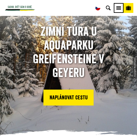
Zimní túra u
aquaparku
Greifensteine v
© Jürgen Bochmann
Geyeru
Naplánovat cestu