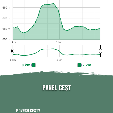
680 m
670 m
660 m
650 m
0 km
1 km
0 km
1 km
0 km
2 km
Panel cest
Povrch cesty