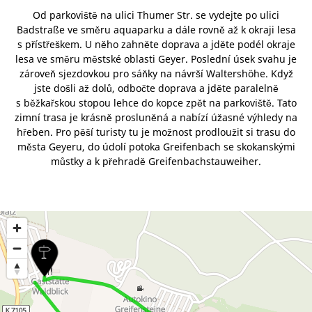
Od parkoviště na ulici Thumer Str. se vydejte po ulici
Badstraße ve směru aquaparku a dále rovně až k okraji lesa
s přístřeškem. U něho zahněte doprava a jděte podél okraje
lesa ve směru městské oblasti Geyer. Poslední úsek svahu je
zároveň sjezdovkou pro sáňky na návrší Waltershöhe. Když
jste došli až dolů, odbočte doprava a jděte paralelně
s běžkařskou stopou lehce do kopce zpět na parkoviště. Tato
zimní trasa je krásně prosluněná a nabízí úžasné výhledy na
hřeben. Pro pěší turisty tu je možnost prodloužit si trasu do
města Geyeru, do údolí potoka Greifenbach se skokanskými
můstky a k přehradě Greifenbachstauweiher.