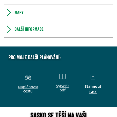
Mapy
Další informace
Pro moje další plánování:
Vytvořit
Stáhnout
Naplánovat
pdf
cestu
GPX
Sasko se těší na vaši