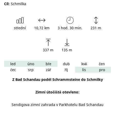
Cíl:
Schmilka
střední
10,72 km
3 hod. 30 min.
231 m
337 m
135 m
led
úno
bře
dub
kvě
čen
čec
srp
zář
říj
lis
pro
Z Bad Schandau podél Schrammsteine do Schmilky
Zimní útočiště otevřeno:
Sendigova zimní zahrada v Parkhotelu Bad Schandau