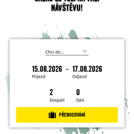
návštěvu!
K
a
m
-
15.08.2026
17.08.2026
c
P
O
h
ř
d
c
Příjezd
Odjezd
e
í
j
t
j
e
e
j
e
z
í
z
d
Dospělí
Děti
t
?
d
Přenocování