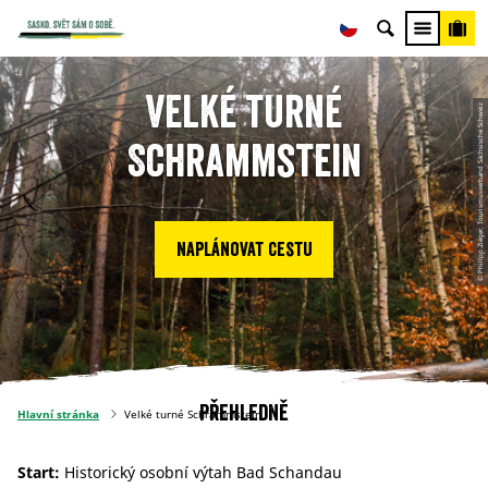
Velké turné
© Philipp Zieger, Tourismusverband Sächsische Schweiz
Schrammstein
Naplánovat cestu
Přehledně
Hlavní stránka
Velké turné Schrammstein
Start:
Historický osobní výtah Bad Schandau