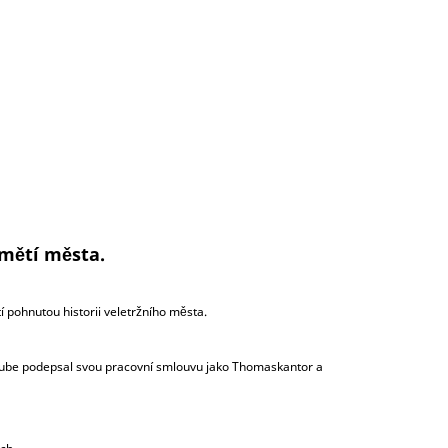
amětí města.
 pohnutou historii veletržního města.
sstube podepsal svou pracovní smlouvu jako Thomaskantor a