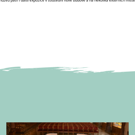
muzeu patří i další expozice v sousední nové budově a na několika externích míste