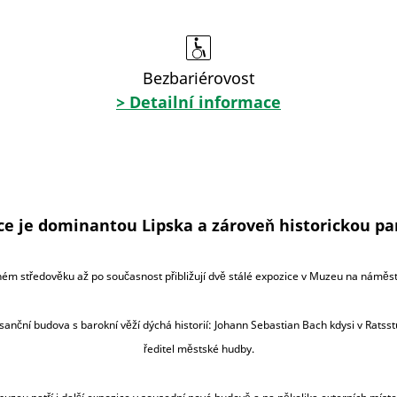
Bezbariérovost
> Detailní informace
ce je dominantou Lipska a zároveň historickou p
ném středověku až po současnost přibližují dvě stálé expozice v Muzeu na náměstí
anční budova s barokní věží dýchá historií: Johann Sebastian Bach kdysi v Rat
ředitel městské hudby.