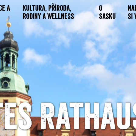
ce a
Kultura, příroda,
O
Na
rodiny a wellness
Sasku
si
tes Rathau