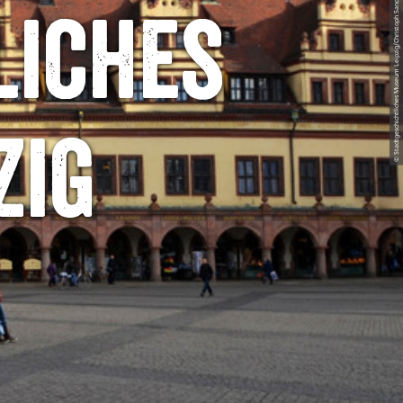
© Stadtgeschichtliches Museum Leipzig/Christoph Sandig
liches
zig