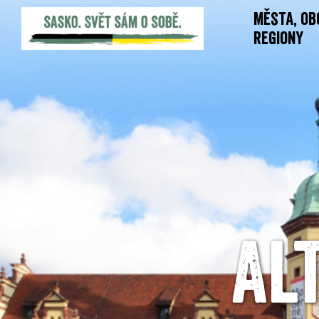
Města, ob
regiony
Al