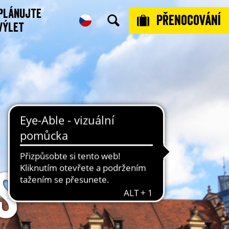
plánujte
Přenocování
 výlet
s –