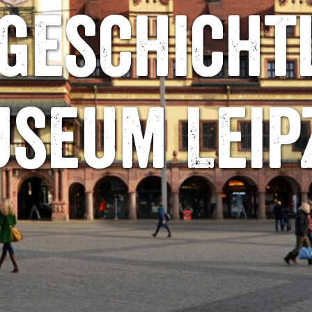
geschicht
seum Leip