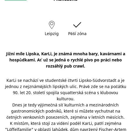
Leipzig
Pěší zóna
Jižní míle Lipska, KarLi, je známá mnoha bary, kavárnami a
hospůdkami. Ať už se jedná o rychlé pivo po práci nebo
rozsáhlý pub crawl.
KarLi se nachází ve studentské čtvrti Lipsko-Südvorstadt a je
jednou z nejznámějších lipských ulic. Právě zde se na počátku
90. let 20. století spojila squatterská scéna s klubovou
kulturou.
Dnes je tedy výjimečná síť kulturních a mezinárodních
gastronomických podniků, které si můžete vychutnat na
četných venkovních posezeních, zejména v letních měsících.
K místům, která stojí za vidění podél KarLi, patří zejména
"Löffelfamilie" v oblasti lahůdek, dům navržený Fischer-Artem