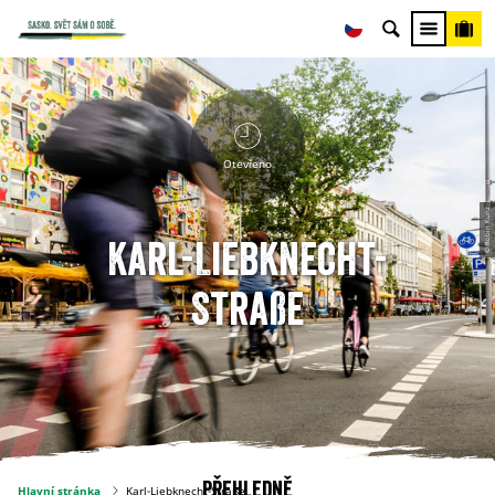
Otevřeno
© Robin Kunz
Karl-Liebknecht-
Straße
Přehledně
Hlavní stránka
Karl-Liebknecht-Straße