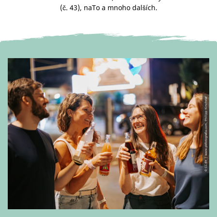
(č. 43), naTo a mnoho dalších.
© CC-BY | www.pkfotografie.com, Philipp Kirschner