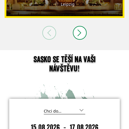
Leipzig
Sasko se těší na vaši
návštěvu!
K
a
m
-
15.08.2026
17.08.2026
c
P
O