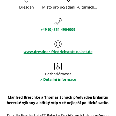
Dresden
Místo pro pořádání kulturních…
+49 (0) 351 4904009
www.dresdner-friedrichstatt-palast.de
Bezbariérovost
> Detailní informace
Manfred Breschke a Thomas Schuch předvádějí brilantní
herecké výkony a břitký vtip v té nejlepší politické satiře.
Divadlo FriedrichstaTT Palast v Drážďanech bylo otevřeno v