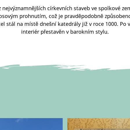
z nejvýznamnějších církevních staveb ve spolkové ze
m osovým prohnutím, což je pravděpodobně způsobeno
stel stál na místě dnešní katedrály již v roce 1000. P
interiér přestavěn v barokním stylu.