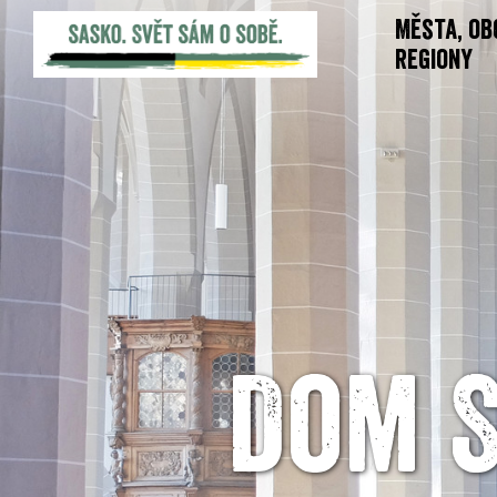
Města, ob
regiony
Dom S