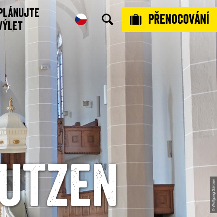
plánujte
Přenocování
 výlet
autzen
© Wolfgang Gärtner