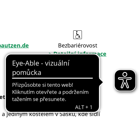
bautzen.de
Bezbariérovost
> Detailní informace
ji využívají katolíci i protestanti.
 a jediným kostelem v Sasku, kde sídlí
.