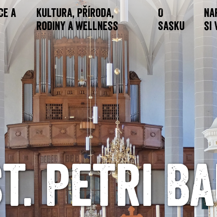
ce a
Kultura, příroda,
O
Na
rodiny a wellness
Sasku
si
t. Petri B