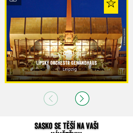
© Andreas Schmidt
Lipský orchestr Gewandhaus
Leipzig
Sasko se těší na vaši