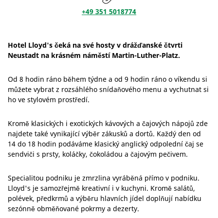
+49 351 5018774
Hotel Lloyd's čeká na své hosty v drážďanské čtvrti
Neustadt na krásném náměstí Martin-Luther-Platz.
Od 8 hodin ráno během týdne a od 9 hodin ráno o víkendu si
můžete vybrat z rozsáhlého snídaňového menu a vychutnat si
ho ve stylovém prostředí.
Kromě klasických i exotických kávových a čajových nápojů zde
najdete také vynikající výběr zákusků a dortů. Každý den od
14 do 18 hodin podáváme klasický anglický odpolední čaj se
sendviči s prsty, koláčky, čokoládou a čajovým pečivem.
Specialitou podniku je zmrzlina vyráběná přímo v podniku.
Lloyd's je samozřejmě kreativní i v kuchyni. Kromě salátů,
polévek, předkrmů a výběru hlavních jídel doplňují nabídku
sezónně obměňované pokrmy a dezerty.