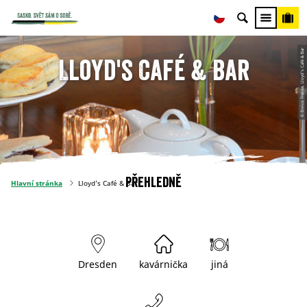
© Enrico Frehse, Lloyd's Café & Bar
Lloyd's Café & Bar
Přehledně
Hlavní stránka
Lloyd's Café & Bar
Dresden
kavárnička
jiná