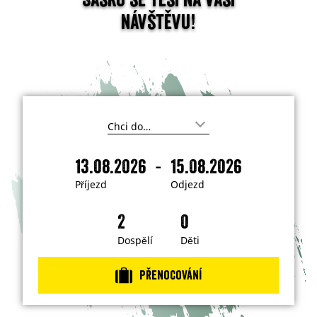
návštěvu!
K
a
m
-
13.08.2026
15.08.2026
c
P
O
h
ř
d
c
Příjezd
Odjezd
e
í
j
t
j
e
e
j
e
z
í
z
d
Dospělí
Děti
t
?
d
Přenocování