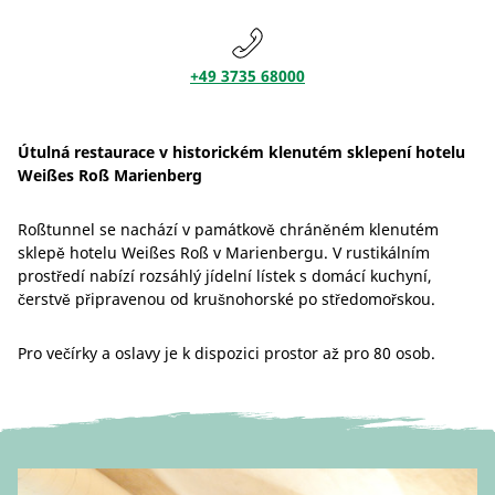
+49 3735 68000
Útulná restaurace v historickém klenutém sklepení hotelu
Weißes Roß Marienberg
Roßtunnel se nachází v památkově chráněném klenutém
sklepě hotelu Weißes Roß v Marienbergu. V rustikálním
prostředí nabízí rozsáhlý jídelní lístek s domácí kuchyní,
čerstvě připravenou od krušnohorské po středomořskou.
Pro večírky a oslavy je k dispozici prostor až pro 80 osob.