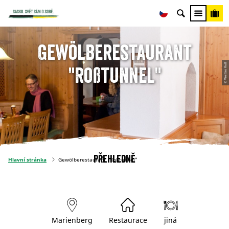
Gewölberestaurant
© Weißes Roß
"Roßtunnel"
Přehledně
Hlavní stránka
Gewölberestaurant "Roßtunnel"
Marienberg
Restaurace
jiná