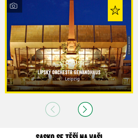
© Andreas Schmidt
Lipský orchestr Gewandhaus
Leipzig
Sasko se těší na vaši