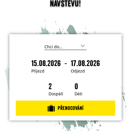
návštěvu!
K
a
m
-
15.08.2026
17.08.2026
c
P
O
h
ř
d
c
Příjezd
Odjezd
e
í
j
t
j
e
e
j
e
z
í
z
d
Dospělí
Děti
t
?
d
Přenocování