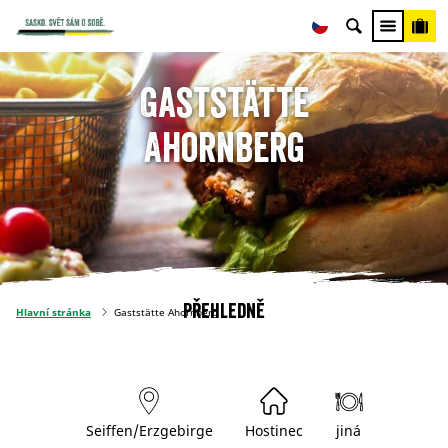
Gaststätte
Ahornberg
Přehledně
Hlavní stránka
Gaststätte Ahornberg
Seiffen/Erzgebirge
Hostinec
jiná